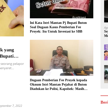
Ini Kata Istri Mantan Pj Bupati Buton
Soal Dugaan Kasus Pemberian Fee
Ag
Se
Proyek: Itu Untuk Investasi ke SBB
Mo
Be
ek yang
 Bupati
ukan Upaya
seorang pelapor
menyeret…
Dugaan Pemberian Fee Proyek kepada
Oknum Istri Mantan Pejabat di Buton
Diadukan ke Polisi, Kapolsek: Masih
Tahap Penyelidikan
Ber
eptember 7, 2022