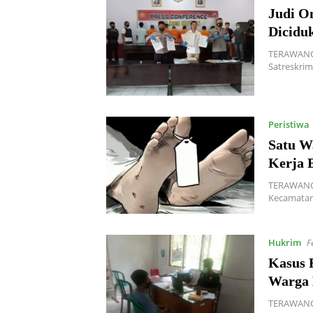
Judi O
Diciduk
TERAWANGN
Satreskrim
Peristiwa
Satu W
Kerja 
TERAWANGN
Kecamatan
Hukrim
F
Kasus R
Warga 
TERAWANGN