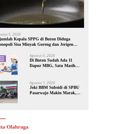
ustus 5, 2026
jumlah Kepala SPPG di Buton Diduga
nopoli Sisa Minyak Goreng dan Jerigen
kas: Dijual Untuk Keuntungan Pribadi
Agustus 5, 2026
Di Buton Sudah Ada 11
Dapur MBG, Satu Masih
Kena Suspend, Dua Lainnya
Belum Jalan
Agustus 1, 2026
Joki BBM Subsidi di SPBU
Pasarwajo Makin Marak,
Pengendara: “Polres Buton
Dimana, Masa Mereka Tidak
Tahu”
ita Olahraga