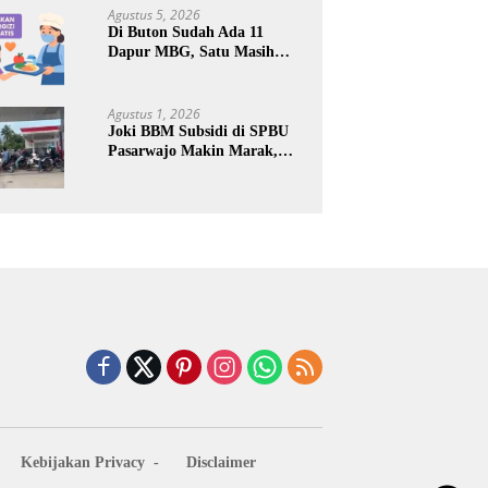
Keuntungan Pribadi
Agustus 5, 2026
Di Buton Sudah Ada 11
Dapur MBG, Satu Masih
Kena Suspend, Dua Lainnya
Belum Jalan
Agustus 1, 2026
Joki BBM Subsidi di SPBU
Pasarwajo Makin Marak,
Pengendara: “Polres Buton
Dimana, Masa Mereka Tidak
Tahu”
Kebijakan Privacy
Disclaimer