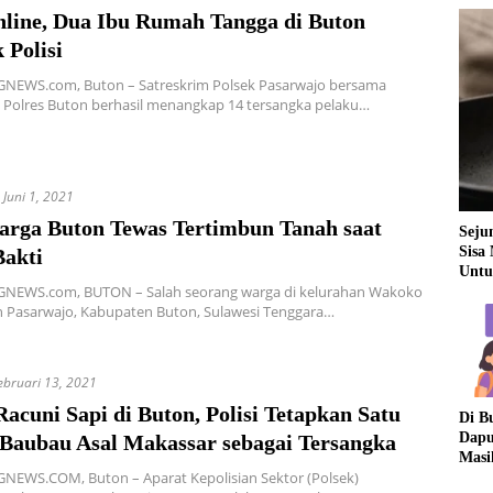
nline, Dua Ibu Rumah Tangga di Buton
 Polisi
EWS.com, Buton – Satreskrim Polsek Pasarwajo bersama
 Polres Buton berhasil menangkap 14 tersangka pelaku…
Juni 1, 2021
arga Buton Tewas Tertimbun Tanah saat
Seju
Sisa
Bakti
Untu
EWS.com, BUTON – Salah seorang warga di kelurahan Wakoko
 Pasarwajo, Kabupaten Buton, Sulawesi Tenggara…
ebruari 13, 2021
acuni Sapi di Buton, Polisi Tetapkan Satu
Di B
Dapu
Baubau Asal Makassar sebagai Tersangka
Masi
EWS.COM, Buton – Aparat Kepolisian Sektor (Polsek)
Dua 