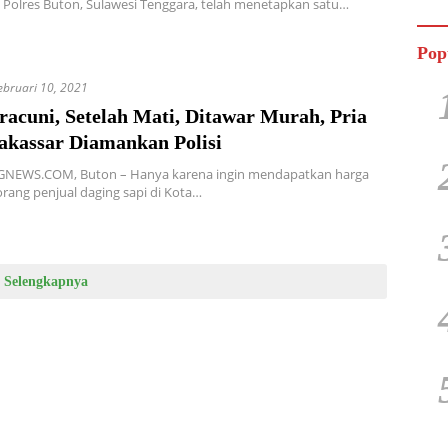
 Polres Buton, Sulawesi Tenggara, telah menetapkan satu…
Jala
Pop
ebruari 10, 2021
racuni, Setelah Mati, Ditawar Murah, Pria
akassar Diamankan Polisi
EWS.COM, Buton – Hanya karena ingin mendapatkan harga
rang penjual daging sapi di Kota…
Selengkapnya