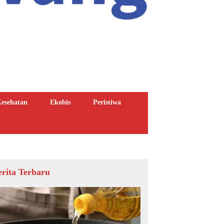
esehatan
Ekobis
Peristiwa
erita Terbaru