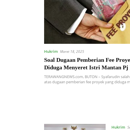
Hukrim
Maret 18, 2025
Soal Dugaan Pemberian Fee Proy
Diduga Menyeret Istri Mantan Pj
Buton, Pelapor Ancam Terus Lak
TERAWANGNEWS.com, BUTON – Syafarudin salah 
Hukum Jika Hal Ini Diabaikan
atas dugaan pemberian fee proyek yang diduga 
Hukrim
S