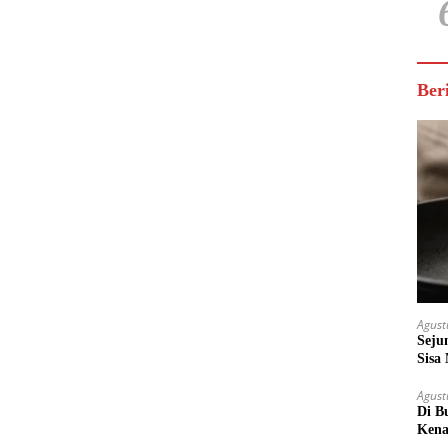
Ber
Agust
Seju
Sisa
Untu
Agust
Di B
Kena