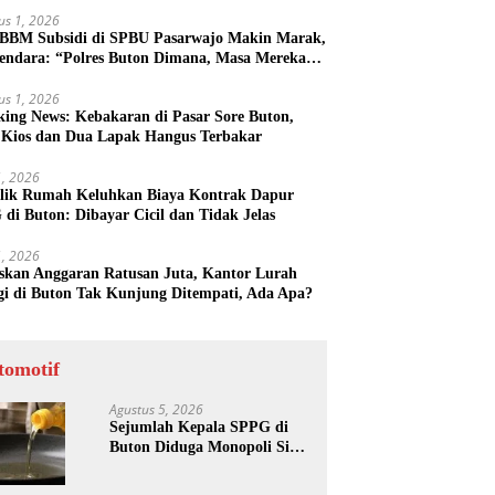
us 1, 2026
 BBM Subsidi di SPBU Pasarwajo Makin Marak,
endara: “Polres Buton Dimana, Masa Mereka
k Tahu”
us 1, 2026
king News: Kebakaran di Pasar Sore Buton,
 Kios dan Dua Lapak Hangus Terbakar
31, 2026
lik Rumah Keluhkan Biaya Kontrak Dapur
di Buton: Dibayar Cicil dan Tidak Jelas
31, 2026
skan Anggaran Ratusan Juta, Kantor Lurah
gi di Buton Tak Kunjung Ditempati, Ada Apa?
tomotif
Agustus 5, 2026
Sejumlah Kepala SPPG di
Buton Diduga Monopoli Sisa
Minyak Goreng dan Jerigen
Bekas: Dijual Untuk