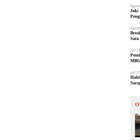
Agust
Joki
Peng
Tida
Agust
Brea
Satu
Juli 
Pemi
MBG 
Juli 
Habi
Sara
O