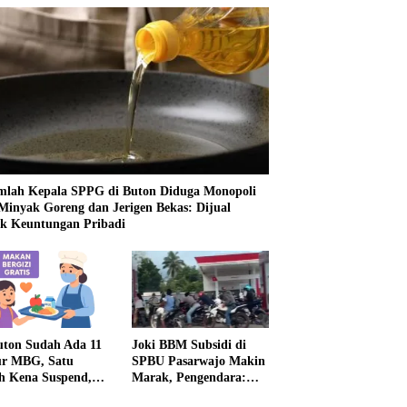
mlah Kepala SPPG di Buton Diduga Monopoli
 Minyak Goreng dan Jerigen Bekas: Dijual
k Keuntungan Pribadi
uton Sudah Ada 11
Joki BBM Subsidi di
r MBG, Satu
SPBU Pasarwajo Makin
h Kena Suspend,
Marak, Pengendara:
Lainnya Belum
“Polres Buton Dimana,