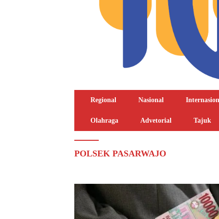
Regional
Nasional
Internasion
Olahraga
Advetorial
Tajuk
POLSEK PASARWAJO