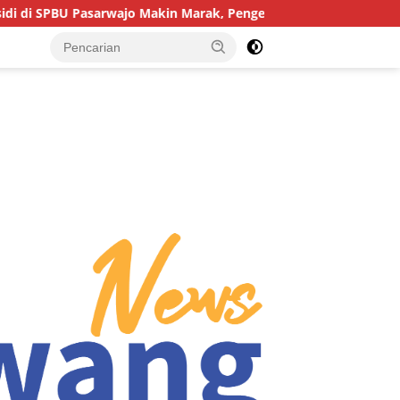
rwajo Makin Marak, Pengendara: “Polres Buton Dimana, Masa Me