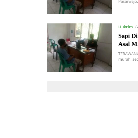
Pasarwajo,
Hukrim
F
Sapi Di
Asal M
TERAWANGN
murah, seo