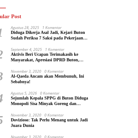
n
Masa Mereka Tidak
Tahu”
ular Post
Agustus 28, 2025
1 Komentar
1
Diduga Dikerja Asal Jadi, Kejari Buton
Sudah Periksa 7 Saksi pada Pekerjaan
Jalan di Rejosari Buton, Kerugian Negara
Capai Rp 100 Juta Lebih
September 4, 2025
1 Komentar
2
Aktivis Beri Ucapan Terimakasih ke
Masyarakat, Apresiasi DPRD Buton,
Bupati Dipertanyakan?
November 3, 2020
0 Komentar
3
Al-Qaeda Ancam akan Membunuh, Ini
Sebabnya!
Agustus 5, 2026
0 Komentar
4
Sejumlah Kepala SPPG di Buton Diduga
Monopoli Sisa Minyak Goreng dan
Jerigen Bekas: Dijual Untuk Keuntungan
Pribadi
November 3, 2020
0 Komentar
5
Dovizioso: Tak Perlu Menang untuk Jadi
Juara Dunia
November 3, 2020
0 Komentar