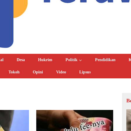
al
Desa
Hukrim
Politik
Pendidikan
K
Tokoh
Opini
Video
Lipsus
B