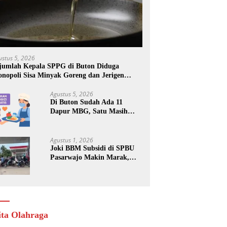
ustus 5, 2026
jumlah Kepala SPPG di Buton Diduga
nopoli Sisa Minyak Goreng dan Jerigen
kas: Dijual Untuk Keuntungan Pribadi
Agustus 5, 2026
Di Buton Sudah Ada 11
Dapur MBG, Satu Masih
Kena Suspend, Dua Lainnya
Belum Jalan
Agustus 1, 2026
Joki BBM Subsidi di SPBU
Pasarwajo Makin Marak,
Pengendara: “Polres Buton
Dimana, Masa Mereka Tidak
Tahu”
ita Olahraga