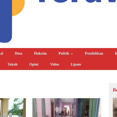
al
Desa
Hukrim
Politik
Pendidikan
K
Tokoh
Opini
Video
Lipsus
B