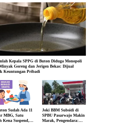
mlah Kepala SPPG di Buton Diduga Monopoli
 Minyak Goreng dan Jerigen Bekas: Dijual
k Keuntungan Pribadi
uton Sudah Ada 11
Joki BBM Subsidi di
r MBG, Satu
SPBU Pasarwajo Makin
h Kena Suspend,
Marak, Pengendara:
Lainnya Belum
“Polres Buton Dimana,