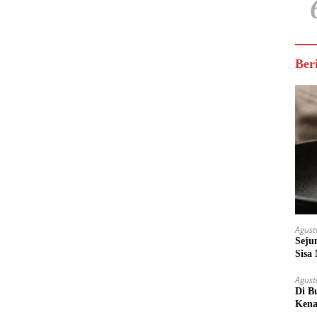
Ber
Agust
Seju
Sisa
Untu
Agust
Di B
Kena