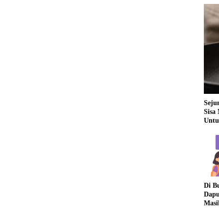
Seju
Sisa
Untu
Di B
Dapu
Masi
Dua 