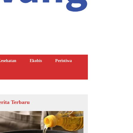
esehatan
Ekobis
Peristiwa
erita Terbaru