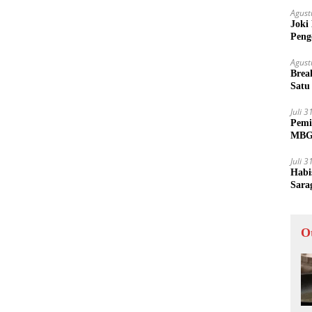
Agust
Joki
Peng
Tida
Agust
Brea
Satu
Juli 
Pemi
MBG 
Juli 
Habi
Sara
O