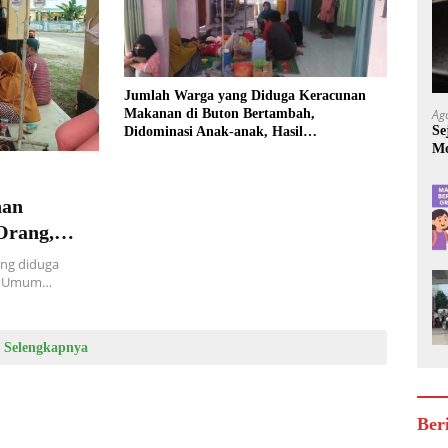
Jumlah Warga yang Diduga Keracunan
Makanan di Buton Bertambah,
Ag
Se
Didominasi Anak-anak, Hasil
Mo
Laboratoriumnya Keluar Besok
Be
nan
Orang,
ng diduga
it Umum…
Selengkapnya
Ber