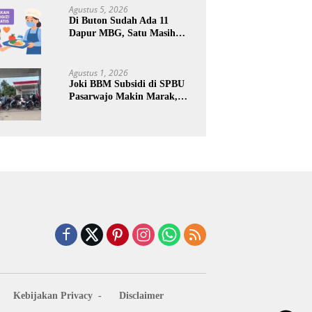
Keuntungan Pribadi
Agustus 5, 2026
Di Buton Sudah Ada 11
Dapur MBG, Satu Masih
Kena Suspend, Dua Lainnya
Belum Jalan
Agustus 1, 2026
Joki BBM Subsidi di SPBU
Pasarwajo Makin Marak,
Pengendara: “Polres Buton
Dimana, Masa Mereka Tidak
Tahu”
Kebijakan Privacy
Disclaimer