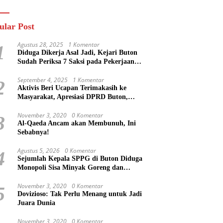
n
Masa Mereka Tidak
Tahu”
ular Post
Agustus 28, 2025
1 Komentar
1
Diduga Dikerja Asal Jadi, Kejari Buton
Sudah Periksa 7 Saksi pada Pekerjaan
Jalan di Rejosari Buton, Kerugian Negara
Capai Rp 100 Juta Lebih
September 4, 2025
1 Komentar
2
Aktivis Beri Ucapan Terimakasih ke
Masyarakat, Apresiasi DPRD Buton,
Bupati Dipertanyakan?
November 3, 2020
0 Komentar
3
Al-Qaeda Ancam akan Membunuh, Ini
Sebabnya!
Agustus 5, 2026
0 Komentar
4
Sejumlah Kepala SPPG di Buton Diduga
Monopoli Sisa Minyak Goreng dan
Jerigen Bekas: Dijual Untuk Keuntungan
Pribadi
November 3, 2020
0 Komentar
5
Dovizioso: Tak Perlu Menang untuk Jadi
Juara Dunia
November 3, 2020
0 Komentar