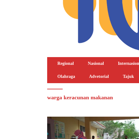
Regional
Nasional
Internasion
Olahraga
Advetorial
Tajuk
warga keracunan makanan