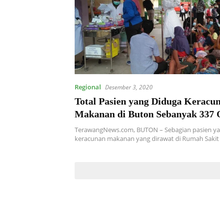
Regional
Desember 3, 2020
Total Pasien yang Diduga Keracu
Makanan di Buton Sebanyak 337 
Selengkapnya Baca Disini!
TerawangNews.com, BUTON – Sebagian pasien ya
keracunan makanan yang dirawat di Rumah Sak