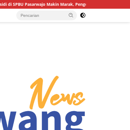
sarwajo Makin Marak, Pengendara: “Polres Buton Dimana, Masa 