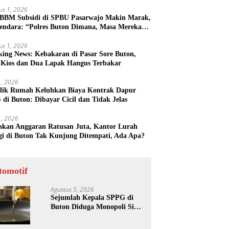
us 1, 2026
 BBM Subsidi di SPBU Pasarwajo Makin Marak,
endara: “Polres Buton Dimana, Masa Mereka
k Tahu”
us 1, 2026
king News: Kebakaran di Pasar Sore Buton,
 Kios dan Dua Lapak Hangus Terbakar
31, 2026
lik Rumah Keluhkan Biaya Kontrak Dapur
di Buton: Dibayar Cicil dan Tidak Jelas
31, 2026
skan Anggaran Ratusan Juta, Kantor Lurah
gi di Buton Tak Kunjung Ditempati, Ada Apa?
tomotif
Agustus 5, 2026
Sejumlah Kepala SPPG di
Buton Diduga Monopoli Sisa
Minyak Goreng dan Jerigen
Bekas: Dijual Untuk