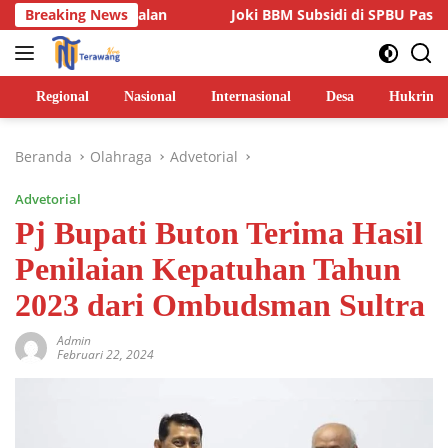
Langsung
m Jalan
Breaking News
Joki BBM Subsidi di SPBU Pasarwajo Makin Mara
ke
konten
Regional
Nasional
Internasional
Desa
Hukrim
Beranda
Olahraga
Advetorial
Advetorial
Pj Bupati Buton Terima Hasil
Penilaian Kepatuhan Tahun
2023 dari Ombudsman Sultra
Admin
Februari 22, 2024