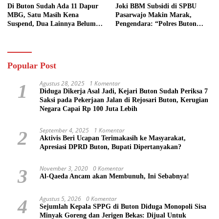
Di Buton Sudah Ada 11 Dapur
Joki BBM Subsidi di SPBU
MBG, Satu Masih Kena
Pasarwajo Makin Marak,
Suspend, Dua Lainnya Belum
Pengendara: “Polres Buton
Jalan
Dimana, Masa Mereka Tidak
Tahu”
Popular Post
Agustus 28, 2025
1 Komentar
1
Diduga Dikerja Asal Jadi, Kejari Buton Sudah Periksa 7
Saksi pada Pekerjaan Jalan di Rejosari Buton, Kerugian
Negara Capai Rp 100 Juta Lebih
September 4, 2025
1 Komentar
2
Aktivis Beri Ucapan Terimakasih ke Masyarakat,
Apresiasi DPRD Buton, Bupati Dipertanyakan?
November 3, 2020
0 Komentar
3
Al-Qaeda Ancam akan Membunuh, Ini Sebabnya!
Agustus 5, 2026
0 Komentar
4
Sejumlah Kepala SPPG di Buton Diduga Monopoli Sisa
Minyak Goreng dan Jerigen Bekas: Dijual Untuk