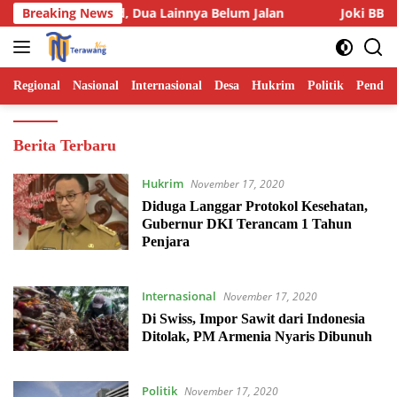
Langsung
ena Suspend, Dua Lainnya Belum Jalan
Breaking News
Joki BBM Subsidi
ke
konten
Regional
Nasional
Internasional
Desa
Hukrim
Politik
Pendid
Terawangnews.com
Berita Terbaru
Hukrim
November 17, 2020
Diduga Langgar Protokol Kesehatan,
Gubernur DKI Terancam 1 Tahun
Penjara
Internasional
November 17, 2020
Di Swiss, Impor Sawit dari Indonesia
Ditolak, PM Armenia Nyaris Dibunuh
Politik
November 17, 2020