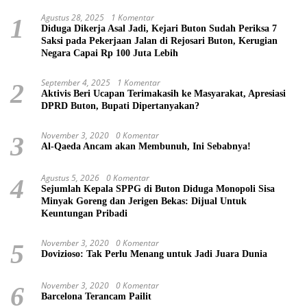
Agustus 28, 2025
1 Komentar
1
Diduga Dikerja Asal Jadi, Kejari Buton Sudah Periksa 7
Saksi pada Pekerjaan Jalan di Rejosari Buton, Kerugian
Negara Capai Rp 100 Juta Lebih
September 4, 2025
1 Komentar
2
Aktivis Beri Ucapan Terimakasih ke Masyarakat, Apresiasi
DPRD Buton, Bupati Dipertanyakan?
November 3, 2020
0 Komentar
3
Al-Qaeda Ancam akan Membunuh, Ini Sebabnya!
Agustus 5, 2026
0 Komentar
4
Sejumlah Kepala SPPG di Buton Diduga Monopoli Sisa
Minyak Goreng dan Jerigen Bekas: Dijual Untuk
Keuntungan Pribadi
November 3, 2020
0 Komentar
5
Dovizioso: Tak Perlu Menang untuk Jadi Juara Dunia
November 3, 2020
0 Komentar
6
Barcelona Terancam Pailit