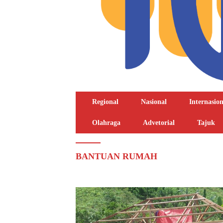
Regional
Nasional
Internasion
Olahraga
Advetorial
Tajuk
BANTUAN RUMAH