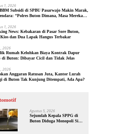
us 1, 2026
 BBM Subsidi di SPBU Pasarwajo Makin Marak,
endara: “Polres Buton Dimana, Masa Mereka
k Tahu”
us 1, 2026
king News: Kebakaran di Pasar Sore Buton,
 Kios dan Dua Lapak Hangus Terbakar
31, 2026
lik Rumah Keluhkan Biaya Kontrak Dapur
di Buton: Dibayar Cicil dan Tidak Jelas
31, 2026
skan Anggaran Ratusan Juta, Kantor Lurah
gi di Buton Tak Kunjung Ditempati, Ada Apa?
tomotif
Agustus 5, 2026
Sejumlah Kepala SPPG di
Buton Diduga Monopoli Sisa
Minyak Goreng dan Jerigen
Bekas: Dijual Untuk