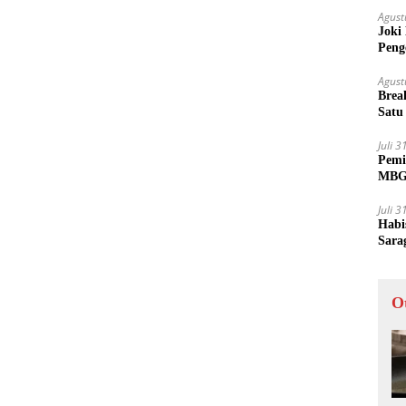
Agust
Joki
Peng
Tida
Agust
Brea
Satu
Juli 
Pemi
MBG 
Juli 
Habi
Sara
O