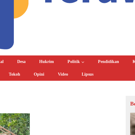
al
Desa
Hukrim
Politik
Pendidikan
K
Tokoh
Opini
Video
Lipsus
B