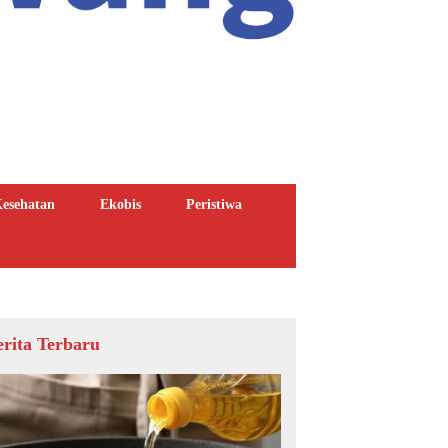
esehatan
Ekobis
Peristiwa
erita Terbaru