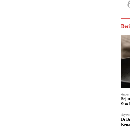
Ber
Agust
Seju
Sisa
Untu
Agust
Di B
Kena