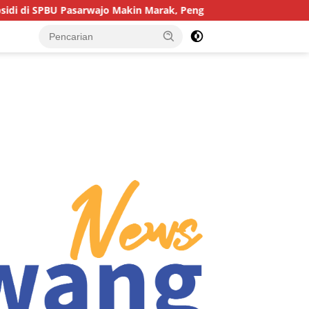
asarwajo Makin Marak, Pengendara: “Polres Buton Dimana, Masa