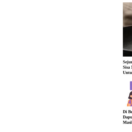
Seju
Sisa
Untu
Di B
Dapu
Masi
Dua 