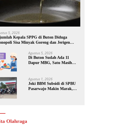
ustus 5, 2026
jumlah Kepala SPPG di Buton Diduga
nopoli Sisa Minyak Goreng dan Jerigen
kas: Dijual Untuk Keuntungan Pribadi
Agustus 5, 2026
Di Buton Sudah Ada 11
Dapur MBG, Satu Masih
Kena Suspend, Dua Lainnya
Belum Jalan
Agustus 1, 2026
Joki BBM Subsidi di SPBU
Pasarwajo Makin Marak,
Pengendara: “Polres Buton
Dimana, Masa Mereka Tidak
Tahu”
ita Olahraga