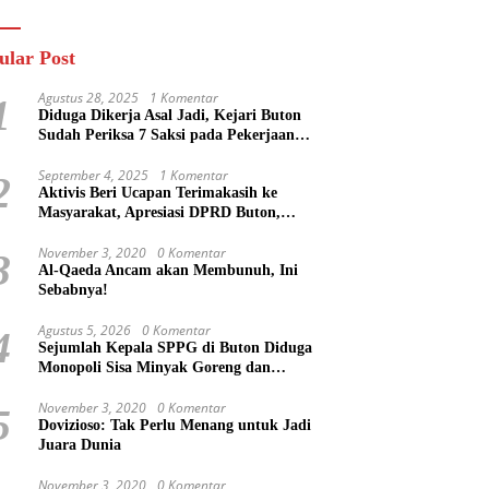
n
Masa Mereka Tidak
Tahu”
ular Post
Agustus 28, 2025
1 Komentar
1
Diduga Dikerja Asal Jadi, Kejari Buton
Sudah Periksa 7 Saksi pada Pekerjaan
Jalan di Rejosari Buton, Kerugian Negara
Capai Rp 100 Juta Lebih
September 4, 2025
1 Komentar
2
Aktivis Beri Ucapan Terimakasih ke
Masyarakat, Apresiasi DPRD Buton,
Bupati Dipertanyakan?
November 3, 2020
0 Komentar
3
Al-Qaeda Ancam akan Membunuh, Ini
Sebabnya!
Agustus 5, 2026
0 Komentar
4
Sejumlah Kepala SPPG di Buton Diduga
Monopoli Sisa Minyak Goreng dan
Jerigen Bekas: Dijual Untuk Keuntungan
Pribadi
November 3, 2020
0 Komentar
5
Dovizioso: Tak Perlu Menang untuk Jadi
Juara Dunia
November 3, 2020
0 Komentar