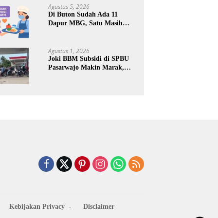
Keuntungan Pribadi
Agustus 5, 2026
Di Buton Sudah Ada 11
Dapur MBG, Satu Masih
Kena Suspend, Dua Lainnya
Belum Jalan
Agustus 1, 2026
Joki BBM Subsidi di SPBU
Pasarwajo Makin Marak,
Pengendara: “Polres Buton
Dimana, Masa Mereka Tidak
Tahu”
Kebijakan Privacy
Disclaimer