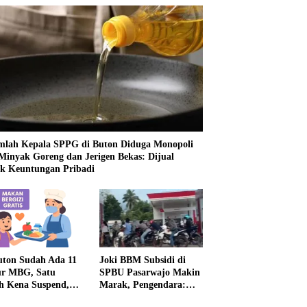
mlah Kepala SPPG di Buton Diduga Monopoli
 Minyak Goreng dan Jerigen Bekas: Dijual
k Keuntungan Pribadi
uton Sudah Ada 11
Joki BBM Subsidi di
r MBG, Satu
SPBU Pasarwajo Makin
h Kena Suspend,
Marak, Pengendara:
Lainnya Belum
“Polres Buton Dimana,