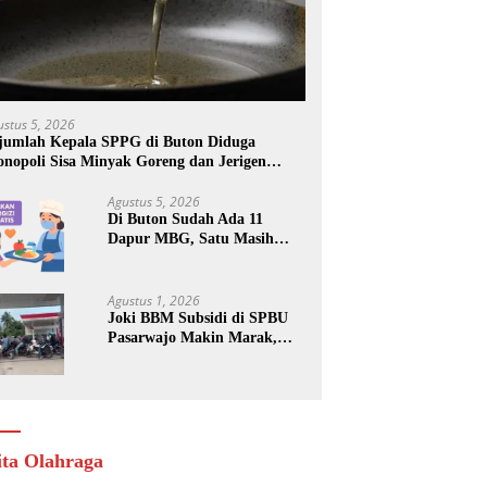
ustus 5, 2026
jumlah Kepala SPPG di Buton Diduga
nopoli Sisa Minyak Goreng dan Jerigen
kas: Dijual Untuk Keuntungan Pribadi
Agustus 5, 2026
Di Buton Sudah Ada 11
Dapur MBG, Satu Masih
Kena Suspend, Dua Lainnya
Belum Jalan
Agustus 1, 2026
Joki BBM Subsidi di SPBU
Pasarwajo Makin Marak,
Pengendara: “Polres Buton
Dimana, Masa Mereka Tidak
Tahu”
ita Olahraga