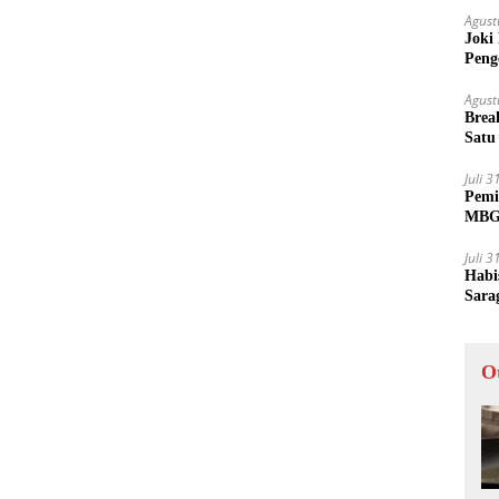
Agust
Joki
Peng
Tida
Agust
Brea
Satu
Juli 
Pemi
MBG 
Juli 
Habi
Sara
O