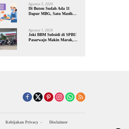
Keuntungan Pribadi
Agustus 5, 2026
Di Buton Sudah Ada 11
Dapur MBG, Satu Masih
Kena Suspend, Dua Lainnya
Belum Jalan
Agustus 1, 2026
Joki BBM Subsidi di SPBU
Pasarwajo Makin Marak,
Pengendara: “Polres Buton
Dimana, Masa Mereka Tidak
Tahu”
Kebijakan Privacy
Disclaimer