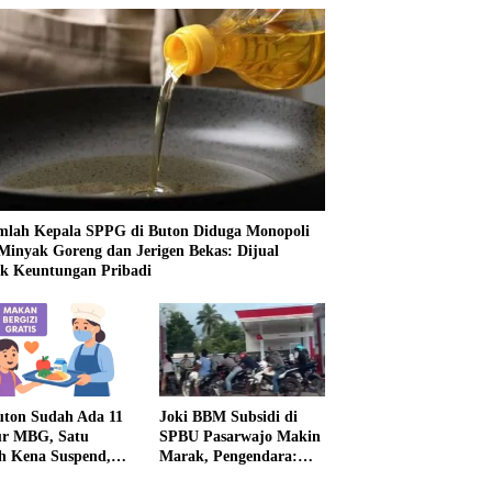
mlah Kepala SPPG di Buton Diduga Monopoli
 Minyak Goreng dan Jerigen Bekas: Dijual
k Keuntungan Pribadi
uton Sudah Ada 11
Joki BBM Subsidi di
r MBG, Satu
SPBU Pasarwajo Makin
h Kena Suspend,
Marak, Pengendara:
Lainnya Belum
“Polres Buton Dimana,