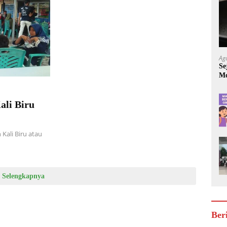
Ag
Se
Mo
Be
ali Biru
Kali Biru atau
Selengkapnya
Ber