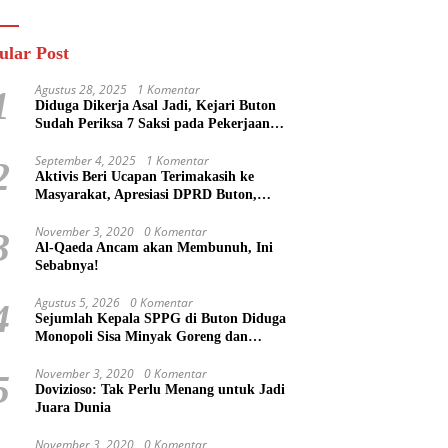
n
Masa Mereka Tidak
Tahu”
ular Post
Agustus 28, 2025
1 Komentar
1
Diduga Dikerja Asal Jadi, Kejari Buton
Sudah Periksa 7 Saksi pada Pekerjaan
Jalan di Rejosari Buton, Kerugian Negara
Capai Rp 100 Juta Lebih
September 4, 2025
1 Komentar
2
Aktivis Beri Ucapan Terimakasih ke
Masyarakat, Apresiasi DPRD Buton,
Bupati Dipertanyakan?
November 3, 2020
0 Komentar
3
Al-Qaeda Ancam akan Membunuh, Ini
Sebabnya!
Agustus 5, 2026
0 Komentar
4
Sejumlah Kepala SPPG di Buton Diduga
Monopoli Sisa Minyak Goreng dan
Jerigen Bekas: Dijual Untuk Keuntungan
Pribadi
November 3, 2020
0 Komentar
5
Dovizioso: Tak Perlu Menang untuk Jadi
Juara Dunia
November 3, 2020
0 Komentar