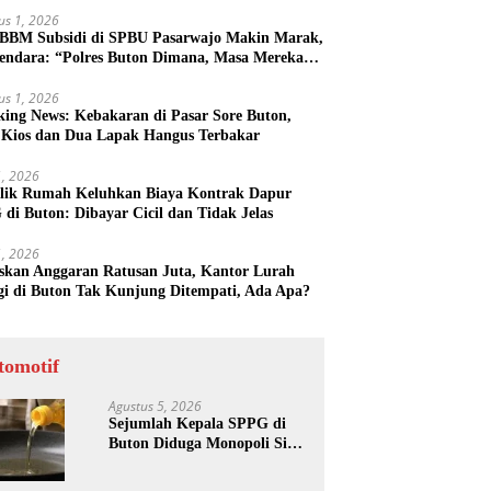
us 1, 2026
 BBM Subsidi di SPBU Pasarwajo Makin Marak,
endara: “Polres Buton Dimana, Masa Mereka
k Tahu”
us 1, 2026
king News: Kebakaran di Pasar Sore Buton,
 Kios dan Dua Lapak Hangus Terbakar
31, 2026
lik Rumah Keluhkan Biaya Kontrak Dapur
di Buton: Dibayar Cicil dan Tidak Jelas
31, 2026
skan Anggaran Ratusan Juta, Kantor Lurah
gi di Buton Tak Kunjung Ditempati, Ada Apa?
tomotif
Agustus 5, 2026
Sejumlah Kepala SPPG di
Buton Diduga Monopoli Sisa
Minyak Goreng dan Jerigen
Bekas: Dijual Untuk