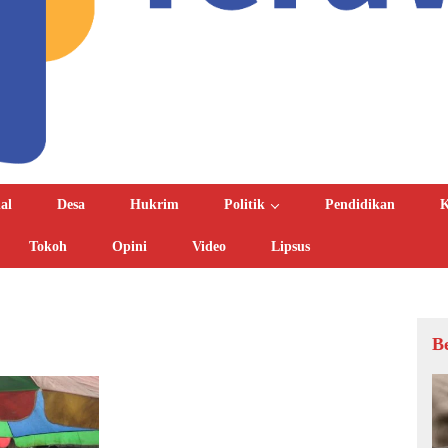
al
Desa
Hukrim
Politik
Pendidikan
K
Tokoh
Opini
Video
Lipsus
B