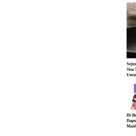
Seju
Sisa
Untu
Di B
Dapu
Masi
Dua 