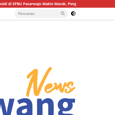
asarwajo Makin Marak, Pengendara: “Polres Buton Dimana, Masa