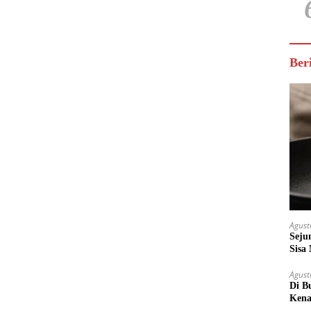
Ber
Agust
Seju
Sisa
Untu
Agust
Di B
Kena