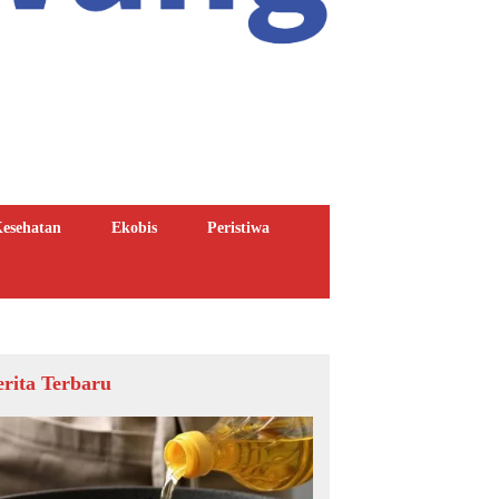
esehatan
Ekobis
Peristiwa
erita Terbaru